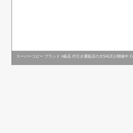
スーパーコピー ブランド n級品 代引き通販店の大SALEが開催中
Co