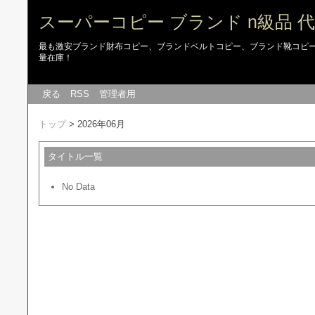
スーパーコピー ブランド n級品 
最も激安ブランド財布コピー、ブランドベルトコピー、ブランド靴コピー
量在庫！
戻る
RSS
管理者用
トップ
> 2026年06月
タイトル一覧
No Data